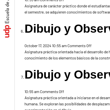
Medios
Asignatura de carácter práctico donde el estudianta
Digitales
el semestre, se adquieren conocimientos de software
Dibujo y Obser
on
October 17, 2024 10:55 am
Comments Off
Dibujo
Asignatura práctica orientada hacia el desarrollo de
y
conocimiento de los elementos básicos de la constr
Observació
I
Dibujo y Observ
on
10:55 am
Comments Off
Dibujo
Asignatura práctica orientada a iniciarse en el desar
y
humana. Se exploran las posibilidades de desplazamie
Observación
experimentación en el dibujo.