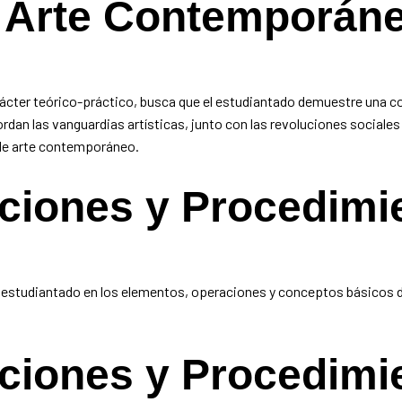
l Arte Contemporán
ácter teórico-práctico, busca que el estudiantado demuestre una co
rdan las vanguardias artísticas, junto con las revoluciones sociales
de arte contemporáneo.
aciones y Procedimi
al estudiantado en los elementos, operaciones y conceptos básicos 
s
aciones y Procedimi
ntos