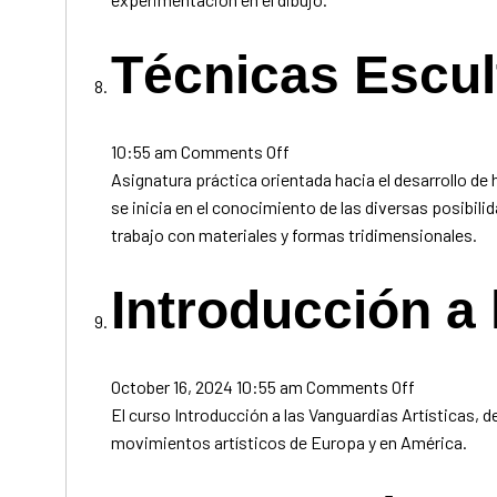
II
Técnicas Escul
on
10:55 am
Comments Off
Técnicas
Asignatura práctica orientada hacia el desarrollo d
Escultóricas
se inicia en el conocimiento de las diversas posibil
trabajo con materiales y formas tridimensionales.
Introducción a
on
October 16, 2024 10:55 am
Comments Off
Introducci
El curso Introducción a las Vanguardias Artísticas, 
a
movimientos artísticos de Europa y en América.
las
Vanguardia