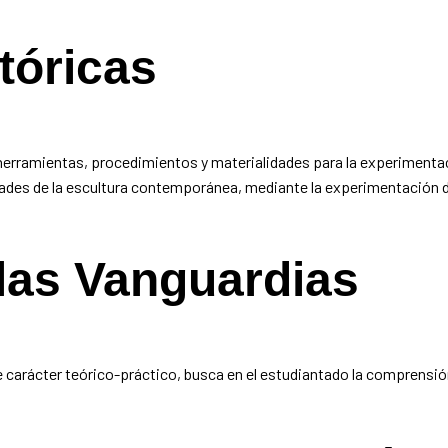
tóricas
e herramientas, procedimientos y materialidades para la experiment
idades de la escultura contemporánea, mediante la experimentación 
 las Vanguardias
ón
de carácter teórico-práctico, busca en el estudiantado la comprensión
s