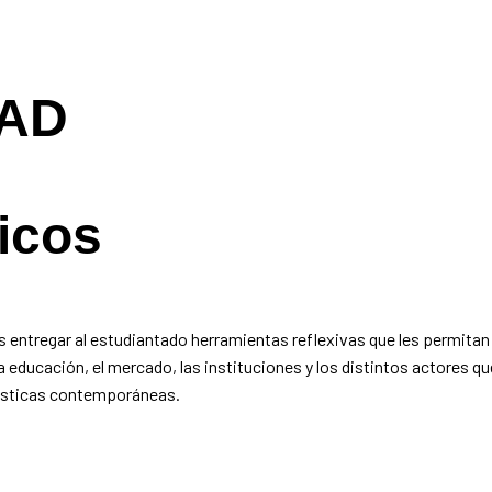
AAD
ticos
io
 entregar al estudiantado herramientas reflexivas que les permitan 
de la educación, el mercado, las instituciones y los distintos actores 
rtísticas contemporáneas.