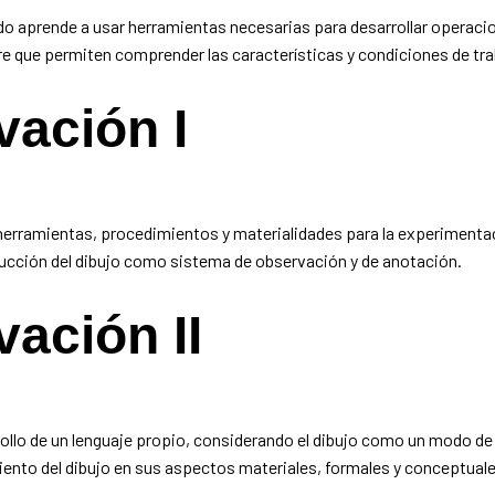
do aprende a usar herramientas necesarias para desarrollar operacio
 que permiten comprender las características y condiciones de traba
vación I
 herramientas, procedimientos y materialidades para la experimentaci
ucción del dibujo como sistema de observación y de anotación.
n
ación II
rollo de un lenguaje propio, considerando el dibujo como un modo de 
nto del dibujo en sus aspectos materiales, formales y conceptuales. 