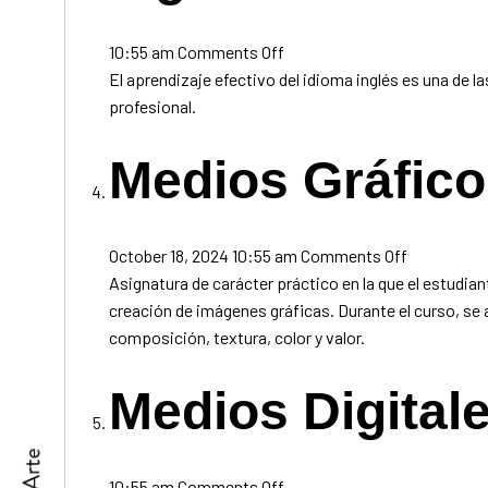
on
10:55 am
Comments Off
Inglés
El aprendizaje efectivo del idioma inglés es una de l
I
profesional.
Medios Gráfic
on
October 18, 2024 10:55 am
Comments Off
Medios
Asignatura de carácter práctico en la que el estudia
Gráficos
creación de imágenes gráficas. Durante el curso, se 
composición, textura, color y valor.
Medios Digital
on
10:55 am
Comments Off