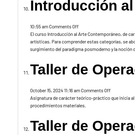
Introducción a
on
10:55 am
Comments Off
Introducción
El curso Introducción al Arte Contemporáneo, de car
al
artísticas. Para comprender estas categorías, se abo
Arte
surgimiento del paradigma posmoderno y la noción 
Contemporáneo
Taller de Oper
on
October 15, 2024 11:16 am
Comments Off
Taller
Asignatura de carácter teórico-práctico que inicia 
de
procedimientos materiales.
Operacione
y
Taller de Oper
Procedimie