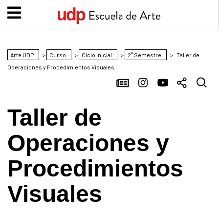
Arte UDP
>
Curso
>
Ciclo Inicial
>
2° Semestre
>
Taller de
Operaciones y Procedimientos Visuales
Taller de
Operaciones y
Procedimientos
Visuales