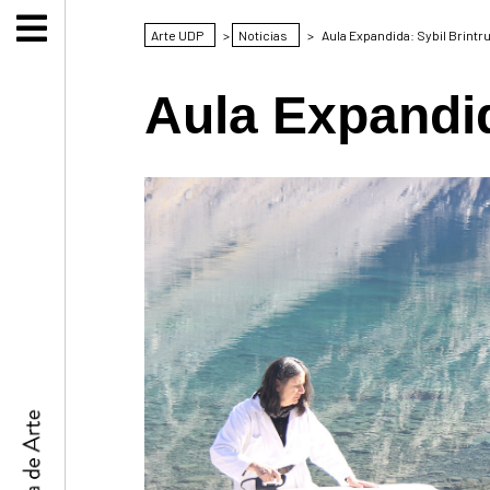
Arte UDP
>
Noticias
>
Aula Expandida: Sybil Brintr
Aula Expandid