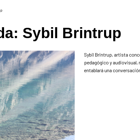
up
a: Sybil Brintrup
Sybil Brintrup, artista con
pedagógico y audiovisual, r
entablará una conversación 